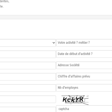
tentes,
le.